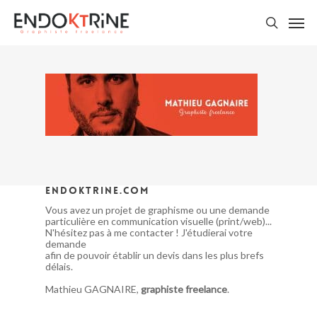
Skip
Men
to
main
search
content
endoktrine.com
Vous avez un projet de graphisme ou une demande
particulière en communication visuelle (print/web)...
N'hésitez pas à me contacter ! J'étudierai votre
demande
afin de pouvoir établir un devis dans les plus brefs
délais.
Mathieu GAGNAIRE,
graphiste freelance
.