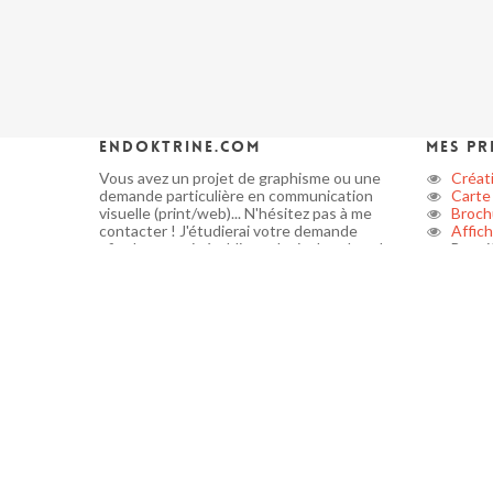
endoktrine.com
Mes pr
Vous avez un projet de graphisme ou une
Créati
demande particulière en communication
Carte 
visuelle (print/web)... N'hésitez pas à me
Broch
contacter ! J'étudierai votre demande
Affic
afin de pouvoir établir un devis dans les plus
Banniè
brefs délais.
Flyer
Exécut
Mathieu GAGNAIRE,
graphiste freelance
.
Kake
Plaqu
Mise 
Site i
CMS 
Applic
Multi
© 2026 Graphiste Freelance - Maquettiste freelance. Grap
de-France -
Graphiste freelance
-
photographe scolaire