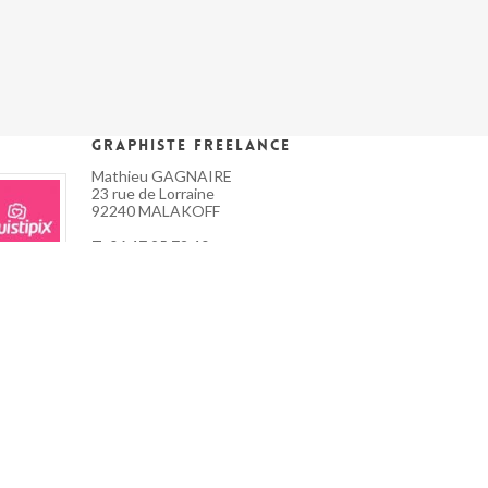
Graphiste Freelance
Mathieu GAGNAIRE
23 rue de Lorraine
92240 MALAKOFF
T: 06 47 95 72 40
E: contact@endoktrine.com
Mon profil Malt !