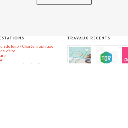
estations
Travaux récents
on de logo / Charte graphique
de visite
ure
he
res web / animation flash
ion brochure/plaquette
mono
ette
en page
nternet
/ WORDPRESS / PRESTASHOP
ation multi-supports
media
facebook
histe Paris/Ile-
vimeo
linkedin