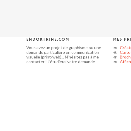
endoktrine.com
Mes pr
Vous avez un projet de graphisme ou une
Créati
demande particulière en communication
Carte 
visuelle (print/web)... N'hésitez pas à me
Broch
contacter ! J'étudierai votre demande
Affic
afin de pouvoir établir un devis dans les plus
Banniè
brefs délais.
Flyer
Exécut
Mathieu GAGNAIRE,
graphiste freelance
.
Kake
Plaqu
Mise 
Site i
CMS 
Applic
Multi
© 2026 Graphiste Freelance - Maquettiste freelance. Grap
de-France -
Graphiste freelance
-
photographe scolaire