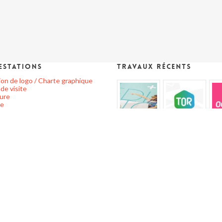
estations
Travaux récents
on de logo / Charte graphique
de visite
ure
he
res web / animation flash
ion brochure/plaquette
mono
ette
en page
nternet
/ WORDPRESS / PRESTASHOP
ation multi-supports
media
facebook
histe Paris/Ile-
vimeo
linkedin