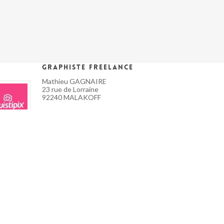
Graphiste Freelance
Mathieu GAGNAIRE
23 rue de Lorraine
92240 MALAKOFF
T: 06 47 95 72 40
E: contact@endoktrine.com
Mon profil Malt !